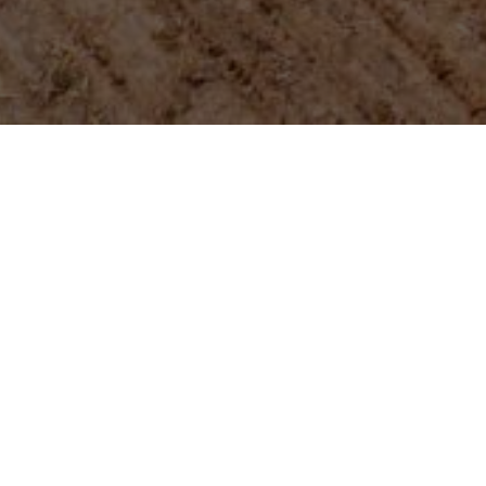
м
Установки горизонтального
бурения
Вездеходы